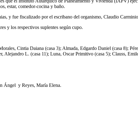
les que el Instituto Autárquico de Planeamiento y Vivienda (IAPV) ejecu
os, estar, comedor-cocina y baño.
ias, y fue fiscalizado por el escribano del organismo, Claudio Carminio
ares y los respectivos suplentes según cupo.
orales, Cintia Daiana (casa 3); Almada, Edgardo Daniel (casa 8); Pér
er, Alejandro L. (casa 11); Luna, Oscar Primitivo (casa 5); Clauss, Emi
uan Ángel y Reyes, María Elena.