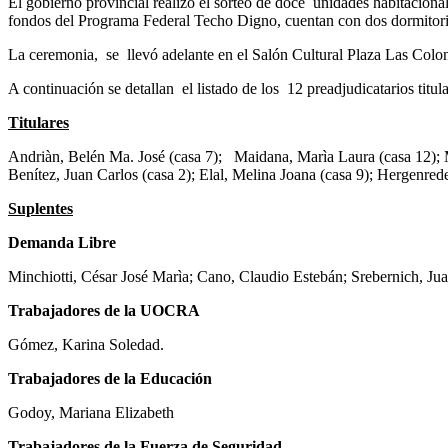
El gobierno provincial realizó el sorteo de doce unidades habitaciona
fondos del Programa Federal Techo Digno, cuentan con dos dormitori
La ceremonia, se llevó adelante en el Salón Cultural Plaza Las Colon
A continuación se detallan el listado de los 12 preadjudicatarios titul
Titulares
Andriàn, Belén Ma. José (casa 7); Maidana, Marìa Laura (casa 12); M
Benítez, Juan Carlos (casa 2); Elal, Melina Joana (casa 9); Hergenred
Suplentes
Demanda Libre
Minchiotti, César José Marìa; Cano, Claudio Estebán; Srebernich, J
Trabajadores de la UOCRA
Gómez, Karina Soledad.
Trabajadores de la Educación
Godoy, Mariana Elizabeth
Trabajadores de la Fuerza de Seguridad