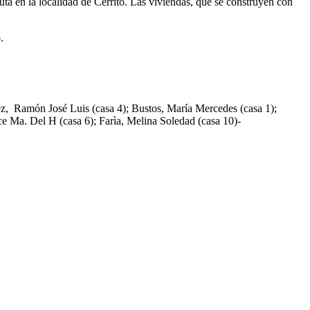
ta en la localidad de Cerrito. Las viviendas, que se construyen con
.
ez, Ramón José Luis (casa 4); Bustos, María Mercedes (casa 1);
lce Ma. Del H (casa 6); Farìa, Melina Soledad (casa 10)-