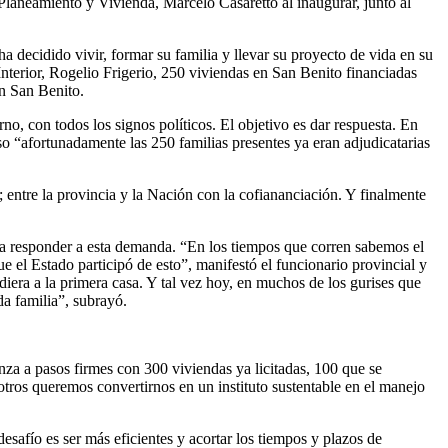
Planeamiento y Vivienda, Marcelo Casaretto al inaugurar, junto al
 decidido vivir, formar su familia y llevar su proyecto de vida en su
 Interior, Rogelio Frigerio, 250 viviendas en San Benito financiadas
en San Benito.
no, con todos los signos políticos. El objetivo es dar respuesta. En
o “afortunadamente las 250 familias presentes ya eran adjudicatarias
 entre la provincia y la Nación con la cofiananciación. Y finalmente
ara responder a esta demanda. “En los tiempos que corren sabemos el
e el Estado participó de esto”, manifestó el funcionario provincial y
era a la primera casa. Y tal vez hoy, en muchos de los gurises que
da familia”, subrayó.
za a pasos firmes con 300 viviendas ya licitadas, 100 que se
osotros queremos convertirnos en un instituto sustentable en el manejo
esafío es ser más eficientes y acortar los tiempos y plazos de