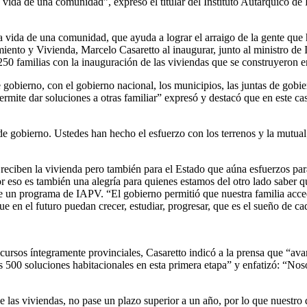
vida de una comunidad”, expresó el titular del Instituto Autárquico de 
vida de una comunidad, que ayuda a lograr el arraigo de la gente que ha
amiento y Vivienda, Marcelo Casaretto al inaugurar, junto al ministro de
250 familias con la inauguración de las viviendas que se construyeron 
gobierno, con el gobierno nacional, los municipios, las juntas de gobier
mite dar soluciones a otras familiar” expresó y destacó que en este cas
de gobierno. Ustedes han hecho el esfuerzo con los terrenos y la mutual;
e reciben la vivienda pero también para el Estado que aúna esfuerzos p
or eso es también una alegría para quienes estamos del otro lado saber qu
 un programa de IAPV. “El gobierno permitió que nuestra familia accedi
 en el futuro puedan crecer, estudiar, progresar, que es el sueño de ca
ursos íntegramente provinciales, Casaretto indicó a la prensa que “avan
a las 500 soluciones habitacionales en esta primera etapa” y enfatizó: “N
las viviendas, no pase un plazo superior a un año, por lo que nuestro d