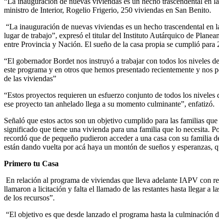
“La inauguración de nuevas viviendas es un hecho trascendental en la 
ministro de Interior, Rogelio Frigerio, 250 viviendas en San Benito.
“La inauguración de nuevas viviendas es un hecho trascendental en la 
lugar de trabajo”, expresó el titular del Instituto Autárquico de Plane
entre Provincia y Nación. El sueño de la casa propia se cumplió para 
“El gobernador Bordet nos instruyó a trabajar con todos los niveles de 
este programa y en otros que hemos presentado recientemente y nos per
de las viviendas”
“Estos proyectos requieren un esfuerzo conjunto de todos los niveles 
ese proyecto tan anhelado llega a su momento culminante”, enfatizó.
Señaló que estos actos son un objetivo cumplido para las familias qu
significado que tiene una vivienda para una familia que lo necesita. P
recordó que de pequeño pudieron acceder a una casa con su familia de
están dando vuelta por acá haya un montón de sueños y esperanzas, que
Primero tu Casa
En relación al programa de viviendas que lleva adelante IAPV con rec
llamaron a licitación y falta el llamado de las restantes hasta llegar 
de los recursos”.
“El objetivo es que desde lanzado el programa hasta la culminación de 