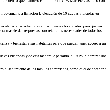
un encuentro que mantuvo el titular del IAPV, Marcelo Casaretto con
á nuevamente a licitación la ejecución de 16 nuevas viviendas en
ecutar nuevas soluciones en las diversas localidades, para que sus
ra más de dar respuestas concretas a las necesidades de todos los
eranza y bienestar a sus habitantes para que puedan tener acceso a un
 nuevas viviendas y de esta manera le permitirá al IAPV dinamizar una
o al sentimiento de las familias entrerrianas, como es el de acceder a