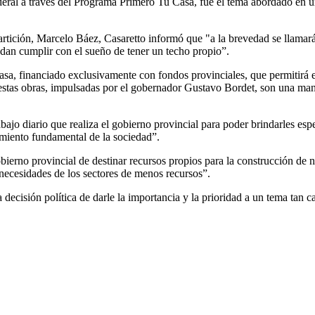
ederal a través del Programa Primero Tu Casa, fue el tema abordado en 
epartición, Marcelo Báez, Casaretto informó que "a la brevedad se llamar
edan cumplir con el sueño de tener un techo propio”.
sa, financiado exclusivamente con fondos provinciales, que permitirá ej
estas obras, impulsadas por el gobernador Gustavo Bordet, son una mane
bajo diario que realiza el gobierno provincial para poder brindarles esp
cimiento fundamental de la sociedad”.
bierno provincial de destinar recursos propios para la construcción de
necesidades de los sectores de menos recursos”.
ecisión política de darle la importancia y la prioridad a un tema tan car