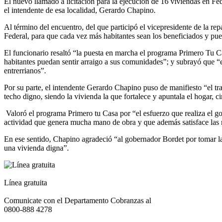
El nuevo llamado a licitación para la ejecución de 16 viviendas en F
el intendente de esa localidad, Gerardo Chapino.
Al término del encuentro, del que participó el vicepresidente de la r
Federal, para que cada vez más habitantes sean los beneficiados y pu
El funcionario resaltó “la puesta en marcha el programa Primero Tu Ca
habitantes puedan sentir arraigo a sus comunidades”; y subrayó que “
entrerrianos”.
Por su parte, el intendente Gerardo Chapino puso de manifiesto “el tra
techo digno, siendo la vivienda la que fortalece y apuntala el hogar, 
Valoró el programa Primero tu Casa por “el esfuerzo que realiza el go
actividad que genera mucha mano de obra y que además satisface las 
En ese sentido, Chapino agradeció “al gobernador Bordet por tomar la d
una vivienda digna”.
Línea gratuita
Comunicate con el Departamento Cobranzas al
0800-888 4278