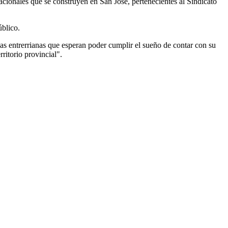
acionales que se construyen en San José, pertenecientes al Sindicato
úblico.
as entrerrianas que esperan poder cumplir el sueño de contar con su
ritorio provincial".