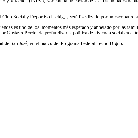
ento y Vivienda (IAPV), sorteará la ubicación de las 100 unidades habit
l Club Social y Deportivo Liebig, y será fiscalizado por un escribano p
iviendas es uno de los momentos más esperado y anhelado por las famili
dor Gustavo Bordet de profundizar la política de vivienda social en el ter
dad de San José, en el marco del Programa Federal Techo Digno.