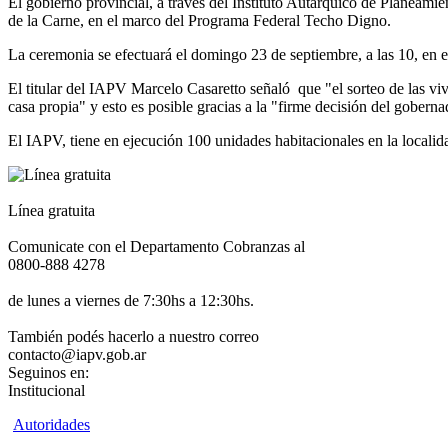
El gobierno provincial, a través del Instituto Autárquico de Planeami
de la Carne, en el marco del Programa Federal Techo Digno.
La ceremonia se efectuará el domingo 23 de septiembre, a las 10, en e
El titular del IAPV Marcelo Casaretto señaló que "el sorteo de las v
casa propia" y esto es posible gracias a la "firme decisión del goberna
El IAPV, tiene en ejecución 100 unidades habitacionales en la locali
Línea gratuita
Comunicate con el Departamento Cobranzas al
0800-888 4278
de lunes a viernes de 7:30hs a 12:30hs.
También podés hacerlo a nuestro correo
contacto@iapv.gob.ar
Seguinos en:
Institucional
Autoridades