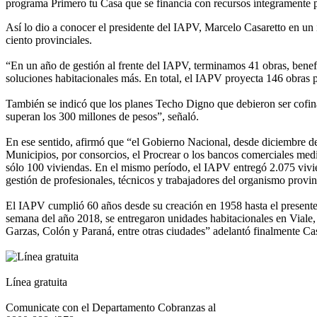
programa Primero tu Casa que se financia con recursos íntegramente p
Así lo dio a conocer el presidente del IAPV, Marcelo Casaretto en u
ciento provinciales.
“En un año de gestión al frente del IAPV, terminamos 41 obras, benefi
soluciones habitacionales más. En total, el IAPV proyecta 146 obras 
También se indicó que los planes Techo Digno que debieron ser cofina
superan los 300 millones de pesos”, señaló.
En ese sentido, afirmó que “el Gobierno Nacional, desde diciembre de
Municipios, por consorcios, el Procrear o los bancos comerciales med
sólo 100 viviendas. En el mismo período, el IAPV entregó 2.075 vivien
gestión de profesionales, técnicos y trabajadores del organismo provi
El IAPV cumplió 60 años desde su creación en 1958 hasta el presente. 
semana del año 2018, se entregaron unidades habitacionales en Viale,
Garzas, Colón y Paraná, entre otras ciudades” adelantó finalmente Cas
Línea gratuita
Comunicate con el Departamento Cobranzas al