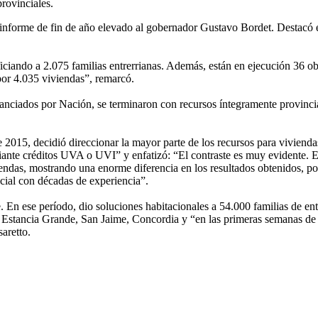
rovinciales.
n informe de fin de año elevado al gobernador Gustavo Bordet. Destacó
ciando a 2.075 familias entrerrianas. Además, están en ejecución 36 obr
por 4.035 viviendas”, remarcó.
nciados por Nación, se terminaron con recursos íntegramente provincial
 2015, decidió direccionar la mayor parte de los recursos para vivienda
iante créditos UVA o UVI” y enfatizó: “El contraste es muy evidente. 
das, mostrando una enorme diferencia en los resultados obtenidos, por 
ncial con décadas de experiencia”.
En ese período, dio soluciones habitacionales a 54.000 familias de entr
 Estancia Grande, San Jaime, Concordia y “en las primeras semanas de 
aretto.