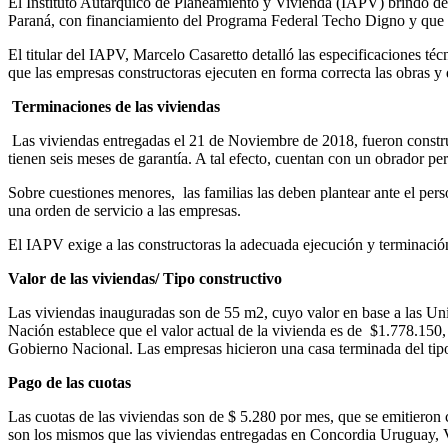
El Instituto Autárquico de Planeamiento y Vivienda (IAPV) brindó det
Paraná, con financiamiento del Programa Federal Techo Digno y que f
El titular del IAPV, Marcelo Casaretto detalló las especificaciones téc
que las empresas constructoras ejecuten en forma correcta las obras y 
Terminaciones de las viviendas
Las viviendas entregadas el 21 de Noviembre de 2018, fueron const
tienen seis meses de garantía. A tal efecto, cuentan con un obrador pe
Sobre cuestiones menores, las familias las deben plantear ante el pers
una orden de servicio a las empresas.
El IAPV exige a las constructoras la adecuada ejecución y terminación
Valor de las viviendas/ Tipo constructivo
Las viviendas inauguradas son de 55 m2, cuyo valor en base a las Uni
Nación establece que el valor actual de la vivienda es de $1.778.150, 
Gobierno Nacional. Las empresas hicieron una casa terminada del tipo 
Pago de las cuotas
Las cuotas de las viviendas son de $ 5.280 por mes, que se emitieron
son los mismos que las viviendas entregadas en Concordia Uruguay, 