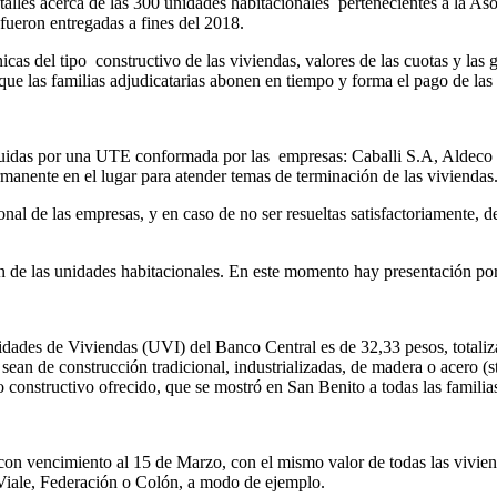
alles acerca de las 300 unidades habitacionales pertenecientes a la A
ueron entregadas a fines del 2018.
nicas del tipo constructivo de las viviendas, valores de las cuotas y la
que las familias adjudicatarias abonen en tiempo y forma el pago de las
ruidas por una UTE conformada por las empresas: Caballi S.A, Aldec
rmanente en el lugar para atender temas de terminación de las viviendas
onal de las empresas, y en caso de no ser resueltas satisfactoriamente, d
 de las unidades habitacionales. En este momento hay presentación por 
dades de Viviendas (UVI) del Banco Central es de 32,33 pesos, totaliz
sean de construcción tradicional, industrializadas, de madera o acero (st
constructivo ofrecido, que se mostró en San Benito a todas las familia
 con vencimiento al 15 de Marzo, con el mismo valor de todas las vivien
Viale, Federación o Colón, a modo de ejemplo.