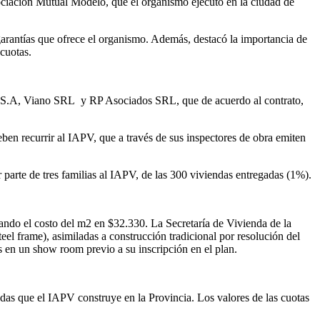
sociación Mutual Modelo, que el organismo ejecutó en la ciudad de
s garantías que ofrece el organismo. Además, destacó la importancia de
 cuotas.
o S.A, Viano SRL y RP Asociados SRL, que de acuerdo al contrato,
.
eben recurrir al IAPV, que a través de sus inspectores de obra emiten
parte de tres familias al IAPV, de las 300 viviendas entregadas (1%).
ando el costo del m2 en $32.330. La Secretaría de Vivienda de la
eel frame), asimiladas a construcción tradicional por resolución del
s en un show room previo a su inscripción en el plan.
das que el IAPV construye en la Provincia. Los valores de las cuotas