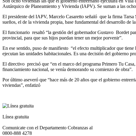
Son ocho viviendas las que el gobierno entrerriano ejecutará en Villa
Autárquico de Planeamiento y Vivienda (IAPV). Se suman a las ocho v
El presidente del IAPV, Marcelo Casaretto señaló que la firma Tarsa 
sueños, el de la vivienda propia, base fundamental del desarrollo de l
El funcionario resaltó “la gestión del gobernador Gustavo Bordet para d
provincial, para que sus hijos puedan tener un mejor porvenir”.
En ese sentido, puso de manifiesto “el efecto multiplicador que tiene
ejecutan las unidades habitacionales. Es una decisión del gobierno pro
El directivo precisó que “en el marco del programa Primero Tu Casa, q
financiamiento nacional, se venía demorando su comienzo de obra”.
Por último aseveró que “hace más de 20 años que el gobierno entrerria
viviendas”, enfatizó
Línea gratuita
Comunicate con el Departamento Cobranzas al
0800-888 4278