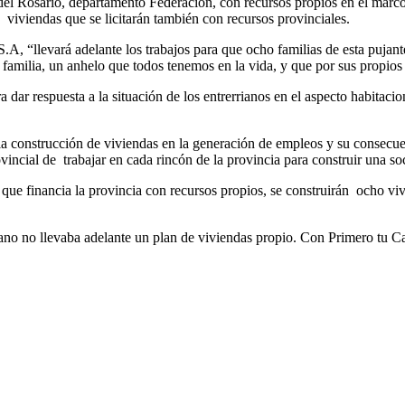
 del Rosario, departamento Federación, con recursos propios en el marco
iviendas que se licitarán también con recursos provinciales.
S.A, “llevará adelante los trabajos para que ocho familias de esta puja
a familia, un anhelo que todos tenemos en la vida, y que por sus propios
ar respuesta a la situación de los entrerrianos en el aspecto habitacion
 la construcción de viviendas en la generación de empleos y su consecue
vincial de trabajar en cada rincón de la provincia para construir una so
ue financia la provincia con recursos propios, se construirán ocho vivi
no no llevaba adelante un plan de viviendas propio. Con Primero tu Cas