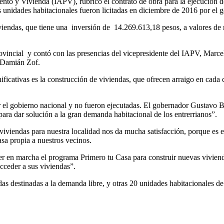
miento y Vivienda (IAPV), rubricó el contrato de obra para la ejecució
 unidades habitacionales fueron licitadas en diciembre de 2016 por el g
iendas, que tiene una inversión de 14.269.613,18 pesos, a valores de
rovincial y contó con las presencias del vicepresidente del IAPV, Marce
, Damián Zof.
icativas es la construcción de viviendas, que ofrecen arraigo en cada 
r el gobierno nacional y no fueron ejecutadas. El gobernador Gustavo B
 para dar solución a la gran demanda habitacional de los entrerrianos”.
iviendas para nuestra localidad nos da mucha satisfacción, porque es e
asa propia a nuestros vecinos.
 en marcha el programa Primero tu Casa para construir nuevas viviendas
acceder a sus viviendas”.
s destinadas a la demanda libre, y otras 20 unidades habitacionales de 