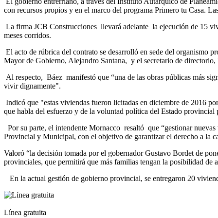
El gobierno entrerriano, a través del Instituto Autárquico de Planea
con recursos propios y en el marco del programa Primero tu Casa. Las
La firma JCB Construcciones llevará adelante la ejecución de 15 viv
meses corridos.
El acto de rúbrica del contrato se desarrolló en sede del organismo p
Mayor de Gobierno, Alejandro Santana, y el secretario de directorio
Al respecto, Báez manifestó que “una de las obras públicas más signif
vivir dignamente".
Indicó que "estas viviendas fueron licitadas en diciembre de 2016 po
que habla del esfuerzo y de la voluntad política del Estado provincial
Por su parte, el intendente Mornacco resaltó que “gestionar nuevas v
Provincial y Municipal, con el objetivo de garantizar el derecho a la c
Valoró “la decisión tomada por el gobernador Gustavo Bordet de poner
provinciales, que permitirá que más familias tengan la posibilidad de 
En la actual gestión de gobierno provincial, se entregaron 20 vivienda
Línea gratuita