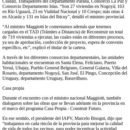
Ciudad, Trabajadores del Departamento Paraná, Consorcio La Paz y
Consorcio Departamento Islas. “Son 27 viviendas en Nogoyá; 163
en Río Uguazú, 23 en Vialidad Nacional y 10 Crespo; más otras 4
en Alcaráz y 131 en Islas del Ibicuy”, detalló el ministro provincial.
“Al ministro Maggiotti le comentamos además que tenemos
cargadas en el TAD (Trámites a Distancia) de Reconstruir un total
de 719 viviendas a ejecutar, las cuales están en diferentes procesos,
ya sea de aprobación, confección de proyecto, espera de convenio
específico, etc”, explicó el titular de la cartera.
A través de los diferentes consorcios departamentales, las unidades
habitacionales se encuentran en Santa Elena, Feliciano, Puerto
Yeruá, Ubajay, Pueblo General Belgrano, General Galarza, Villa del
Rosario, departamento Nogoyá, San José, El Pingo, Concepción del
Uruguay, departamento Uruguay, Basavilbaso.
Casa propia
Durante el encuentro con el ministro nacional Maggiotti, también
dialogaron sobre las obras que se llevan adelante en la provincia en
el marco del programa Casa Propia - Construir Futuro.
En ese sentido, el presidente del IAPV, Marcelo Bisogni, dijo que
“trabajamos en cada rincón de la provincia para mejorar la calidad
de vida de todos los vecinos, para poder incentivar la actividad