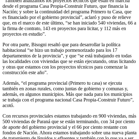
“También analizamos los proyectos técnicos que están en marcha
desde el programa Casa Propia-Construir Futuro, que financia la
Nación; y sobre la continuidad del programa Primero tu Casa, que
es financiado por el gobierno provincial”, aclaró y puso de relieve
que, en el marco de este último, “se han iniciado 540 viviendas, 66 a
la firma de contrato, 143 en proyectos para licitar, y 112 más en
proyectos en estudio”.
Por otra parte, Bisogni resaltó que para desarrollar la política
habitacional “se hizo un trabajo pormenorizado para los 17
departamentos de la provincia”, y que “se está trabajando en todas
las localidades con viviendas que se están ejecutando, otras licitando
y otras que estamos con los proyectos técnicos para comenzar la
construcción este año”.
Además, “el programa provincial (Primero tu casa) se ejecuta
también en zonas rurales, como juntas de gobierno y comunas y,
además, en algunos municipios. Más que nada para los municipios
se trabaja con el programa nacional Casa Propia-Construir Futuro”,
acotó.
Con recursos provinciales estamos trabajando en 900 viviendas, más
500 viviendas de Paraná que se están terminando, con 34 por ciento
de aporte del gobierno provincial y el 66 por ciento restante con
fondos de Nación. Ahora estamos trabajando sobre una nueva planta
de tratamiento de líquidos y efluentes y también con lo que va a ser