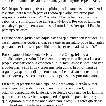
ahora en un ambiente sano, saludable y con mayores esperanzas”.
Señaló que "es un objetivo cumplido para las familias que reciben la
vivienda, pero también para el Estado que aúna esfuerzos para
responder a esta demanda". Y añadió: “En los tiempos que corren,
sabemos el significado que tiene una vivienda. Por eso es también
una alegría para quienes estamos del otro lado saber que el Estado
participó de esto".
El funcionario, pidió a los adjudicatarios que "disfruten y cuiden las
casas, tengan las cuotas al día, para que en un futuro otros habitantes
puedan tener la misma posibilidad de hacer realidad este sueño”.
Por su parte, el intendente de Bovril, José Gillig, felicitó a los
adjudicatarios y resaltó “el esfuerzo que representa llegar a la casa
propia, compartiendo la emoción que 15 familias de la localidad van
a poder criar a sus hijos y tener una vida digna. Eso nos llena de
orgullo, ya que cada día ponemos todo el entusiasmo en tener un
mejor Bovril y esta concreción nos da ganas de seguir trabajando".
En tanto, el presidente municipal de Hasenkamp, Hernán Kisser,
señaló que “es un día especial para nuestra comunidad, donde
estamos compartiendo la alegría que sienten cada una de las familias
que recibieron su vivienda, que quedará grabado para siempre ya
que lograron lo que tanto anhelaban para ellos y sus seres queridos:
cumplir el sueño de tener su casa propia”.