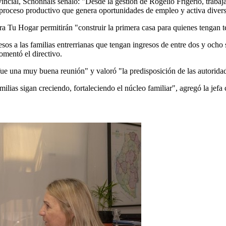
vincial, Schönhals señaló: "Desde la gestión de Rogelio Frigerio, trabaj
roceso productivo que genera oportunidades de empleo y activa diverso
ra Tu Hogar permitirán "construir la primera casa para quienes tengan te
sos a las familias entrerrianas que tengan ingresos de entre dos y ocho 
omentó el directivo.
ue una muy buena reunión" y valoró "la predisposición de las autoridad
lias sigan creciendo, fortaleciendo el núcleo familiar", agregó la jefa