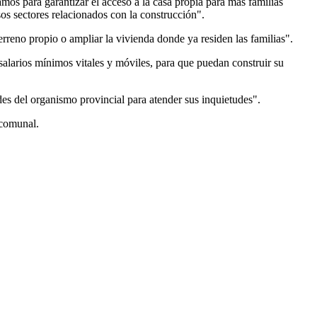
amos para garantizar el acceso a la casa propia para más familias
s sectores relacionados con la construcción".
rreno propio o ampliar la vivienda donde ya residen las familias".
salarios mínimos vitales y móviles, para que puedan construir su
es del organismo provincial para atender sus inquietudes".
 comunal.