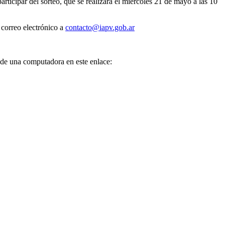
rticipar del sorteo, que se realizará el miércoles 21 de mayo a las 10
orreo electrónico a
contacto@iapv.gob.ar
esde una computadora en este enlace: