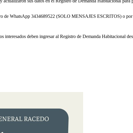
y actualizaron sus datos en el Registro de Demanda Habitacional para pa
número de WhatsApp 3434689522 (SOLO MENSAJES ESCRITOS) o por c
e. Los interesados deben ingresar al Registro de Demanda Habitacional d