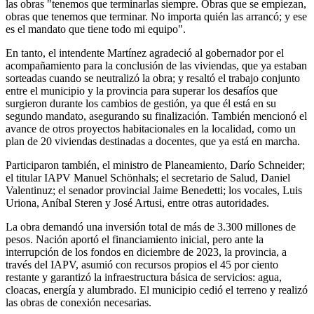
las obras "tenemos que terminarlas siempre. Obras que se empiezan,
obras que tenemos que terminar. No importa quién las arrancó; y ese
es el mandato que tiene todo mi equipo".
En tanto, el intendente Martínez agradeció al gobernador por el
acompañamiento para la conclusión de las viviendas, que ya estaban
sorteadas cuando se neutralizó la obra; y resaltó el trabajo conjunto
entre el municipio y la provincia para superar los desafíos que
surgieron durante los cambios de gestión, ya que él está en su
segundo mandato, asegurando su finalización. También mencionó el
avance de otros proyectos habitacionales en la localidad, como un
plan de 20 viviendas destinadas a docentes, que ya está en marcha.
Participaron también, el ministro de Planeamiento, Darío Schneider;
el titular IAPV Manuel Schönhals; el secretario de Salud, Daniel
Valentinuz; el senador provincial Jaime Benedetti; los vocales, Luis
Uriona, Aníbal Steren y José Artusi, entre otras autoridades.
La obra demandó una inversión total de más de 3.300 millones de
pesos. Nación aportó el financiamiento inicial, pero ante la
interrupción de los fondos en diciembre de 2023, la provincia, a
través del IAPV, asumió con recursos propios el 45 por ciento
restante y garantizó la infraestructura básica de servicios: agua,
cloacas, energía y alumbrado. El municipio cedió el terreno y realizó
las obras de conexión necesarias.