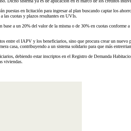
aso. Dicho sistema ya es de aplicación en el marco de los créditos ind
 puestas en licitación para ingresar al plan buscando captar los ahorro
a las cuotas y plazos resultantes en UVIs.
 con base a un 20% del valor de la misma o de 30% en cuotas conforme a
os entre el IAPV y los beneficiarios, sino que procura crear un nuevo p
mera casa, contribuyendo a un sistema solidario para que más entrerria
ficiarios, debiendo estar inscriptos en el Registro de Demanda Habitaci
as viviendas.