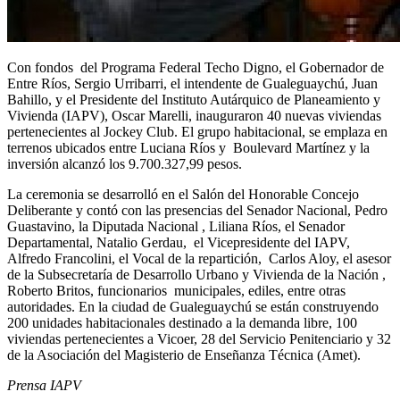
Con fondos del Programa Federal Techo Digno, el Gobernador de
Entre Ríos, Sergio Urribarri, el intendente de Gualeguaychú, Juan
Bahillo, y el Presidente del Instituto Autárquico de Planeamiento y
Vivienda (IAPV), Oscar Marelli, inauguraron 40 nuevas viviendas
pertenecientes al Jockey Club. El grupo habitacional, se emplaza en
terrenos ubicados entre Luciana Ríos y Boulevard Martínez y la
inversión alcanzó los 9.700.327,99 pesos.
La ceremonia se desarrolló en el Salón del Honorable Concejo
Deliberante y contó con las presencias del Senador Nacional, Pedro
Guastavino, la Diputada Nacional , Liliana Ríos, el Senador
Departamental, Natalio Gerdau, el Vicepresidente del IAPV,
Alfredo Francolini, el Vocal de la repartición, Carlos Aloy, el asesor
de la Subsecretaría de Desarrollo Urbano y Vivienda de la Nación ,
Roberto Britos, funcionarios municipales, ediles, entre otras
autoridades. En la ciudad de Gualeguaychú se están construyendo
200 unidades habitacionales destinado a la demanda libre, 100
viviendas pertenecientes a Vicoer, 28 del Servicio Penitenciario y 32
de la Asociación del Magisterio de Enseñanza Técnica (Amet).
Prensa IAPV