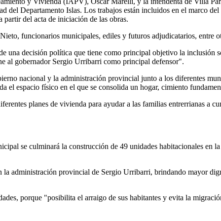
laneamiento y Vivienda (IAPV), Oscar Marelli, y la intendenta de Villa P
ad del Departamento Islas. Los trabajos están incluidos en el marco de
artir del acta de iniciación de las obras.
ieto, funcionarios municipales, ediles y futuros adjudicatarios, entre o
de una decisión política que tiene como principal objetivo la inclusión s
ene al gobernador Sergio Urribarri como principal defensor".
rno nacional y la administración provincial junto a los diferentes muni
 el espacio físico en el que se consolida un hogar, cimiento fundament
erentes planes de vivienda para ayudar a las familias entrerrianas a cum
nicipal se culminará la construcción de 49 unidades habitacionales en l
n la administración provincial de Sergio Urribarri, brindando mayor dig
ades, porque "posibilita el arraigo de sus habitantes y evita la migració