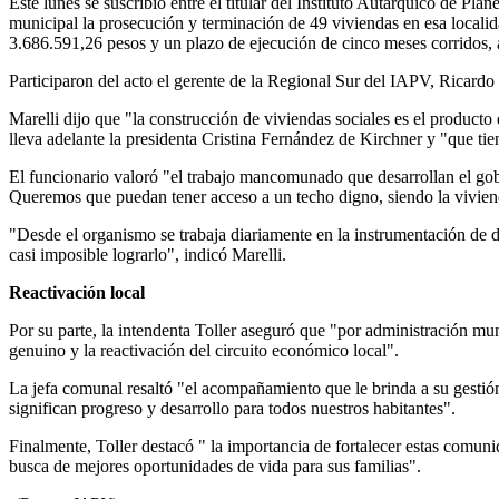
Este lunes se suscribió entre el titular del Instituto Autárquico de P
municipal la prosecución y terminación de 49 viviendas en esa localid
3.686.591,26 pesos y un plazo de ejecución de cinco meses corridos, a p
Participaron del acto el gerente de la Regional Sur del IAPV, Ricardo N
Marelli dijo que "la construcción de viviendas sociales es el producto 
lleva adelante la presidenta Cristina Fernández de Kirchner y "que ti
El funcionario valoró "el trabajo mancomunado que desarrollan el gobie
Queremos que puedan tener acceso a un techo digno, siendo la vivienda
"Desde el organismo se trabaja diariamente en la instrumentación de dif
casi imposible lograrlo", indicó Marelli.
Reactivación local
Por su parte, la intendenta Toller aseguró que "por administración mu
genuino y la reactivación del circuito económico local".
La jefa comunal resaltó "el acompañamiento que le brinda a su gestió
significan progreso y desarrollo para todos nuestros habitantes".
Finalmente, Toller destacó " la importancia de fortalecer estas comunid
busca de mejores oportunidades de vida para sus familias".