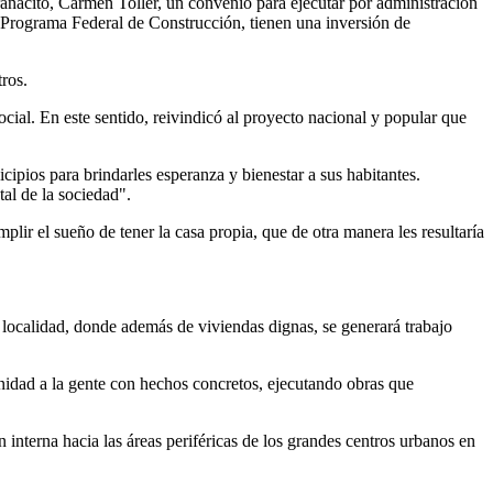
aranacito, Carmen Toller, un convenio para ejecutar por administración
l Programa Federal de Construcción, tienen una inversión de
tros.
ocial. En este sentido, reivindicó al proyecto nacional y popular que
cipios para brindarles esperanza y bienestar a sus habitantes.
al de la sociedad".
plir el sueño de tener la casa propia, que de otra manera les resultaría
a localidad, donde además de viviendas dignas, se generará trabajo
nidad a la gente con hechos concretos, ejecutando obras que
n interna hacia las áreas periféricas de los grandes centros urbanos en