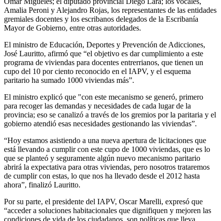
Omar Migueles; el diputado provincial Diego Lara; los vocales,
Amalia Peroni y Alejandro Rojas, los representantes de las entidades
gremiales docentes y los escribanos delegados de la Escribanía
Mayor de Gobierno, entre otras autoridades.
El ministro de Educación, Deportes y Prevención de Adicciones,
José Lauritto, afirmó que “el objetivo es dar cumplimiento a este
programa de viviendas para docentes entrerrianos, que tienen un
cupo del 10 por ciento reconocido en el IAPV, y el esquema
paritario ha sumado 1000 viviendas más”.
El ministro explicó que "con este mecanismo se generó, primero
para recoger las demandas y necesidades de cada lugar de la
provincia; eso se canalizó a través de los gremios por la paritaria y el
gobierno atendió esas necesidades gestionando las viviendas”.
“Hoy estamos asistiendo a una nueva apertura de licitaciones que
está llevando a cumplir con este cupo de 1000 viviendas, que es lo
que se planteó y seguramente algún nuevo mecanismo paritario
abrirá la expectativa para otras viviendas, pero nosotros trataremos
de cumplir con estas, lo que nos ha llevado desde el 2012 hasta
ahora”, finalizó Lauritto.
Por su parte, el presidente del IAPV, Oscar Marelli, expresó que
“acceder a soluciones habitacionales que dignifiquen y mejoren las
condiciones de vida de los ciudadanos, son políticas que lleva