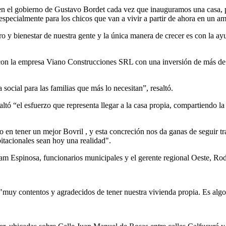
s en el gobierno de Gustavo Bordet cada vez que inauguramos una casa, p
 especialmente para los chicos que van a vivir a partir de ahora en un 
o y bienestar de nuestra gente y la única manera de crecer es con la ayu
s con la empresa Viano Construcciones SRL con una inversión de más de
social para las familias que más lo necesitan”, resaltó.
resaltó “el esfuerzo que representa llegar a la casa propia, compartiendo 
 en tener un mejor Bovril , y esta concreción nos da ganas de seguir t
itacionales sean hoy una realidad".
m Espinosa, funcionarios municipales y el gerente regional Oeste, Rodo
 "muy contentos y agradecidos de tener nuestra vivienda propia. Es alg