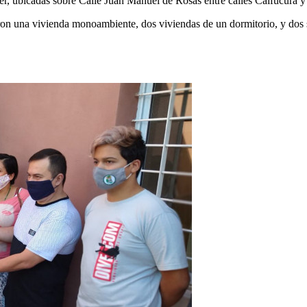
ier, ubicadas sobre Calle Juan Manuel de Rosas entre calles Calfucurá 
aron una vivienda monoambiente, dos viviendas de un dormitorio, y dos 