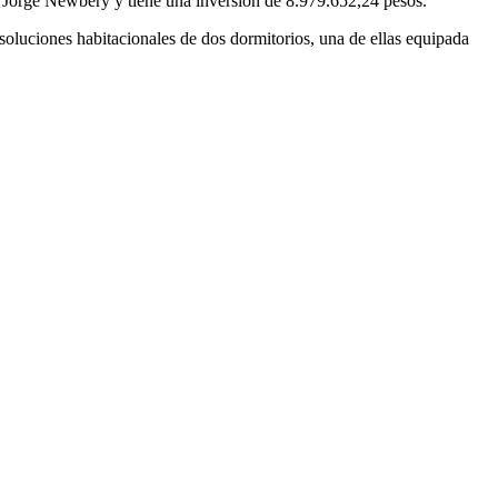
y Jorge Newbery y tiene una inversión de 8.979.652,24 pesos.
soluciones habitacionales de dos dormitorios, una de ellas equipada